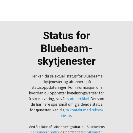
Status for
Bluebeam-
skytjenester
Her kan du se aktuell status for Bluebeams
skytjenester og abonnere på
statusoppdateringer. For informasjon om
hvordan du oppretter hvitelistingsvarsler for
å sikre levering, se vår
støtteartikkel
. Dersom
du har flere spørsmål om gjeldende status
for tjenester, kan du,
ta kontakt med teknisk
støtte
.
Ved å klikke på 'Abonner' godtar du Bluebeams
personvernregler
og nettstedets
bruksvilkår
.