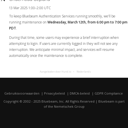
13 Mar 2025 1:00–2:00 UTC
To keep Bluebeam Authentication Services running smoothly, we’ll be
running maintenance on
Wednesday, March 12th, from 6:00 pm to 7:00 pm
PDT
.
During that time, some users may experience a brief interruption when
attempting to login. If users are currently logged in they will not see any
interruption. We anticipate minimal impact, and services will resume
automatically once the maintenance is complete.
Aangeboden door Hund.io
Nederlands
Gebruiksvoorwaarden
Privacybeleid
DMCA-beleid
GDPR Compliance
Copyright © 2002 - 2025 Bluebeam, Inc. All Rights Reserved | Bluebeam is part
of the
Nemetschek Group