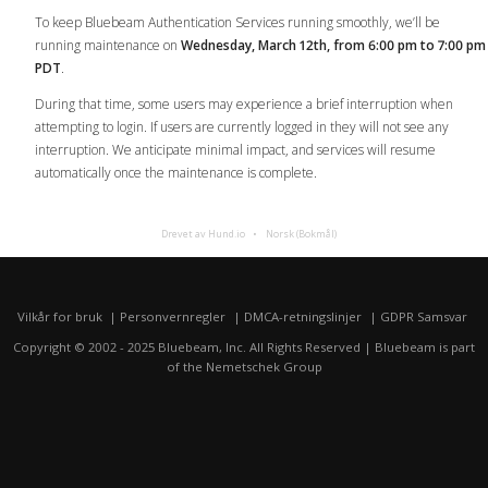
To keep Bluebeam Authentication Services running smoothly, we’ll be
running maintenance on
Wednesday, March 12th, from 6:00 pm to 7:00 pm
PDT
.
During that time, some users may experience a brief interruption when
attempting to login. If users are currently logged in they will not see any
interruption. We anticipate minimal impact, and services will resume
automatically once the maintenance is complete.
Drevet av Hund.io
Norsk (Bokmål)
Vilkår for bruk
Personvernregler
DMCA-retningslinjer
GDPR Samsvar
Copyright © 2002 - 2025 Bluebeam, Inc. All Rights Reserved | Bluebeam is part
of the
Nemetschek Group