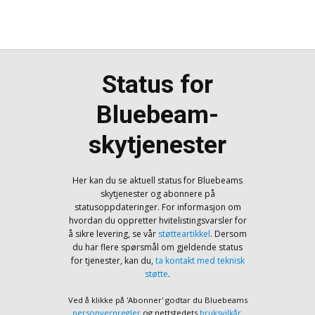
Status for
Bluebeam-
skytjenester
Her kan du se aktuell status for Bluebeams
skytjenester og abonnere på
statusoppdateringer. For informasjon om
hvordan du oppretter hvitelistingsvarsler for
å sikre levering, se vår
støtteartikkel
. Dersom
du har flere spørsmål om gjeldende status
for tjenester, kan du,
ta kontakt med teknisk
støtte
.
Ved å klikke på 'Abonner' godtar du Bluebeams
personvernregler
og nettstedets
bruksvilkår
.