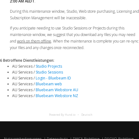
2:00 AM AEDT
.
During this maintenance window, Studio, Web store purchasing, Licensing and
Subscription Management will be inaccessible.
If you anticipate needing to use Studio Sessions or Projects during this
maintenance window, we suggest that you download any files you may need
and
work on them offline
. When the maintenance is complete you can re-sync
your files and any changes once reconnected.
6 Betroffene Dienstleistungen
:
AU Services /
Studio Projects
AU Services /
Studio Sessions
AU Services /
Login - Bluebeam ID
AU Services /
Bluebeam web
AU Services /
Bluebeam Webstore AU
AU Services /
Bluebeam Webstore NZ
Powered By Hund.io
Deutsch
Nutzungsbedingungen
Datenschutz
DMCA-Richtlinie
DSGVO-Richtlinie