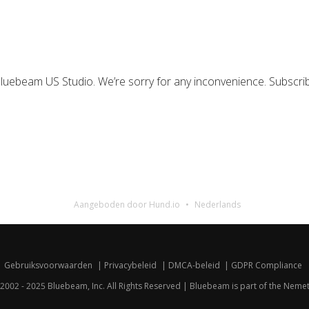
 Bluebeam US Studio. We’re sorry for any inconvenience. Subscri
Aangeboden door Hund.io
Nederlands
Gebruiksvoorwaarden
Privacybeleid
DMCA-beleid
GDPR Compliance
2002 - 2025 Bluebeam, Inc. All Rights Reserved | Bluebeam is part of the
Nemet