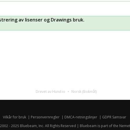
trering av lisenser og Drawings bruk.
Drevet av Hund.io
Norsk (Bokmål)
Vilkår for bruk
Personvernregler
DMCA-retningslinjer
GDPR Samsvar
2002 - 2025 Bluebeam, Inc. All Rights Reserved | Bluebeam is part of the
Nemet