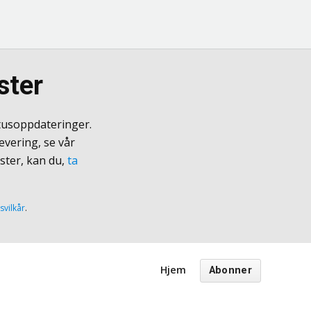
ster
tusoppdateringer.
evering, se vår
ster, kan du,
ta
svilkår
.
Hjem
Abonner