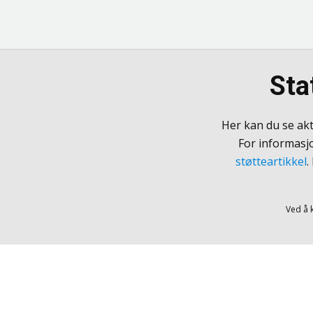
Sta
Her kan du se ak
For informasjo
støtteartikkel
.
Ved å 