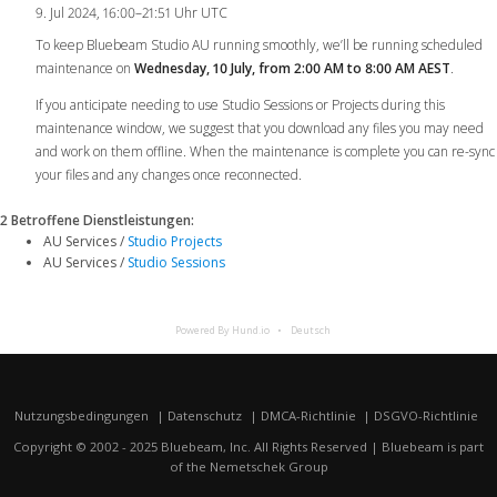
9. Jul 2024, 16:00–21:51 Uhr UTC
To keep Bluebeam Studio AU running smoothly, we’ll be running scheduled
maintenance on
Wednesday, 10 July, from 2:00 AM to 8:00 AM AEST
.
If you anticipate needing to use Studio Sessions or Projects during this
maintenance window, we suggest that you download any files you may need
and work on them offline. When the maintenance is complete you can re-sync
your files and any changes once reconnected.
2 Betroffene Dienstleistungen
:
AU Services /
Studio Projects
AU Services /
Studio Sessions
Powered By Hund.io
Deutsch
Nutzungsbedingungen
Datenschutz
DMCA-Richtlinie
DSGVO-Richtlinie
Copyright © 2002 - 2025 Bluebeam, Inc. All Rights Reserved | Bluebeam is part
of the
Nemetschek Group