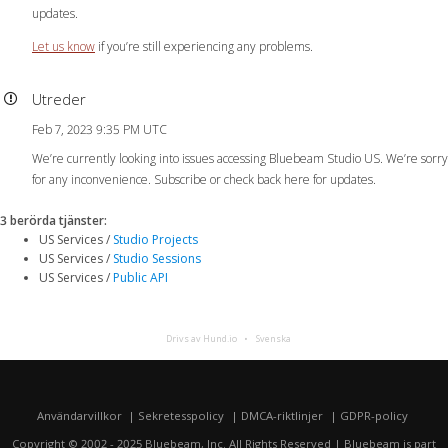
updates.
Let us know
if you’re still experiencing any problems.
Utreder
Feb 7, 2023 9:35 PM UTC
We’re currently looking into issues accessing Bluebeam Studio US. We’re sorry
for any inconvenience. Subscribe or check back here for updates.
3 berörda tjänster
:
US Services /
Studio Projects
US Services /
Studio Sessions
US Services /
Public API
Drivs av Hund.io
Svenska
Användarvillkor
Sekretesspolicy
DMCA-riktlinjer
GDPR-policy
Copyright © 2002 - 2025 Bluebeam, Inc. All Rights Reserved | Bluebeam is part