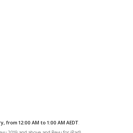
ry, from 12:00 AM to 1:00 AM AEDT
.
evu 2019 and above
and
Revu for iPad
).