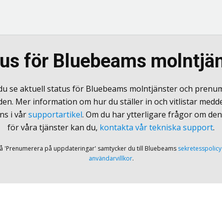
us för Bluebeams molntjä
du se aktuell status för Bluebeams molntjänster och prenu
n. Mer information om hur du ställer in och vitlistar medd
ns i vår
supportartikel
. Om du har ytterligare frågor om den
för våra tjänster kan du,
kontakta vår tekniska support
.
på 'Prenumerera på uppdateringar' samtycker du till Bluebeams
sekretesspolicy
användarvillkor
.