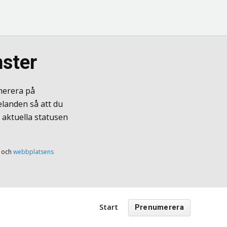
nster
merera på
elanden så att du
 aktuella statusen
och
webbplatsens
Start
Prenumerera