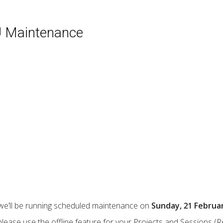
U Maintenance
we’ll be running scheduled maintenance on
Sunday, 21 Februa
 please use the offline feature for your Projects and Sessions (
R