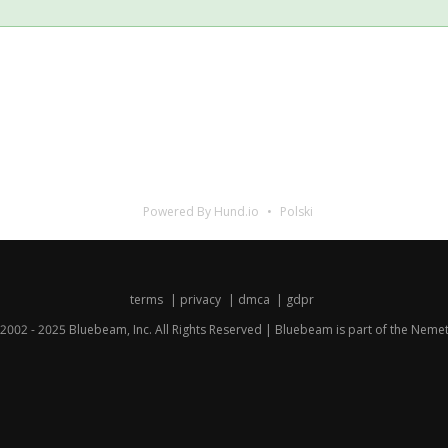
Powered By Hund.io
Polski
terms
privacy
dmca
gdpr
2002 - 2025 Bluebeam, Inc. All Rights Reserved | Bluebeam is part of the
Nemet