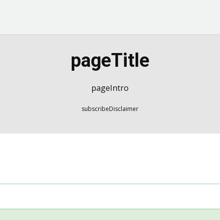
pageTitle
pageIntro
subscribeDisclaimer