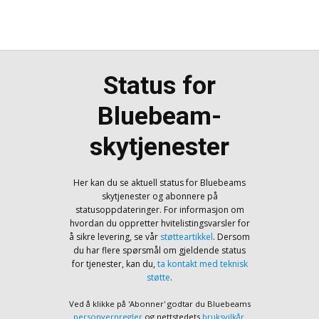
Status for
Bluebeam-
skytjenester
Her kan du se aktuell status for Bluebeams
skytjenester og abonnere på
statusoppdateringer. For informasjon om
hvordan du oppretter hvitelistingsvarsler for
å sikre levering, se vår
støtteartikkel
. Dersom
du har flere spørsmål om gjeldende status
for tjenester, kan du,
ta kontakt med teknisk
støtte
.
Ved å klikke på 'Abonner' godtar du Bluebeams
personvernregler
og nettstedets
bruksvilkår
.