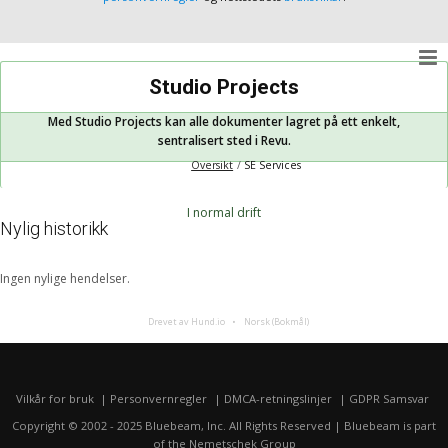
Studio Projects
Med Studio Projects kan alle dokumenter lagret på ett enkelt,
sentralisert sted i Revu.
Oversikt
SE Services
I normal drift
Nylig historikk
Ingen nylige hendelser.
Drevet av Hund.io
Norsk (Bokmål)
Vilkår for bruk
Personvernregler
DMCA-retningslinjer
GDPR Samsvar
Copyright © 2002 - 2025 Bluebeam, Inc. All Rights Reserved | Bluebeam is part
of the
Nemetschek Group