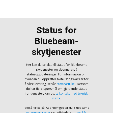
Status for
Bluebeam-
skytjenester
Her kan du se aktuell status for Bluebeams
skytjenester og abonnere på
statusoppdateringer. For informasjon om
hvordan du oppretter hvitelistingsvarsler for
å sikre levering, se vår
støtteartikkel
. Dersom
du har flere spørsmål om gjeldende status
for tjenester, kan du,
ta kontakt med teknisk
støtte
.
Ved å klikke på 'Abonner' godtar du Bluebeams
personvernregler
og nettstedets
bruksvilkår
.