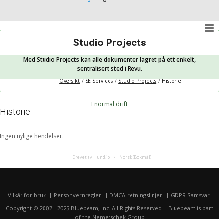
Studio Projects
Med Studio Projects kan alle dokumenter lagret på ett enkelt,
sentralisert sted i Revu.
Oversikt
SE Services
Studio Projects
Historie
I normal drift
Historie
Ingen nylige hendelser.
Drevet av Hund.io
Norsk (Bokmål)
Vilkår for bruk
Personvernregler
DMCA-retningslinjer
GDPR Samsvar
Copyright © 2002 - 2025 Bluebeam, Inc. All Rights Reserved | Bluebeam is part
of the
Nemetschek Group