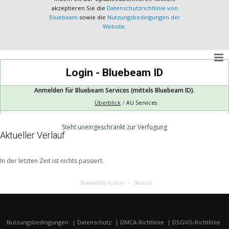
akzeptieren Sie die
Datenschutzrichtlinie von
Bluebeam
sowie die
Nutzungsbedingungen der
Website
.
Login - Bluebeam ID
Anmelden für Bluebeam Services (mittels Bluebeam ID).
Überblick
AU Services
Steht uneingeschränkt zur Verfügung
Aktueller Verlauf
In der letzten Zeit ist nichts passiert.
Powered By Hund.io
Deutsch
Nutzungsbedingungen
Datenschutz
DMCA-Richtlinie
DSGVO-Richtlinie